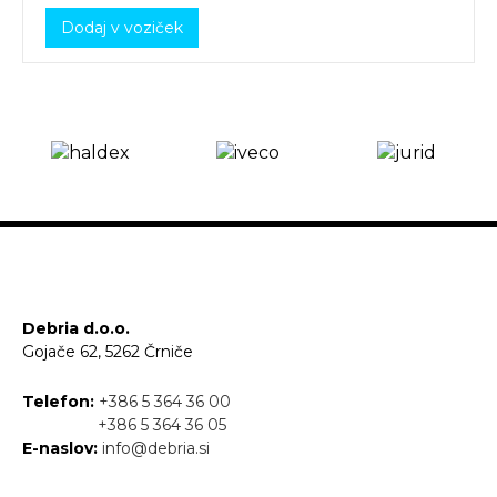
Dodaj v voziček
Debria d.o.o.
Gojače 62, 5262 Črniče
Telefon:
+386 5 364 36 00
+386 5 364 36 05
E-naslov:
info@debria.si