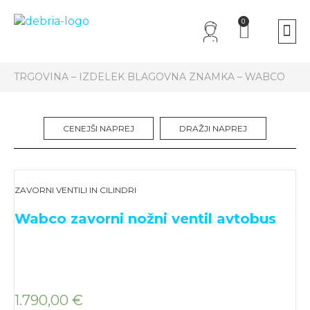
0
O 
TRGOVINA
–
IZDELEK BLAGOVNA ZNAMKA
–
WABCO
CENEJŠI NAPREJ
DRAŽJI NAPREJ
ZAVORNI VENTILI IN CILINDRI
Wabco zavorni nožni ventil avtobus
1.790,00
€